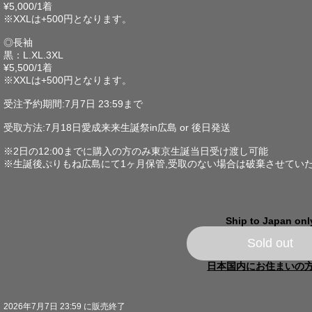
¥5,000/1着
※XXLは+500円となります。
◎長袖
黒：L.XL.3XL
¥5,500/1着
※XXLは+500円となります。
受注予約期間:7月7日 23:59まで
受取方法:7月18日愛成来来生誕祭in広島 or 後日発送
※2日の12:00までに購入の方のみ東京生誕当日受け渡し可能
※生誕後ぷりもね広島にて1ヶ月保管,受取のない場合は破棄させてい
Ship to Japan onl
Sold out
日本国内にお住まいの
2026年7月7日 23:59 に販売終了