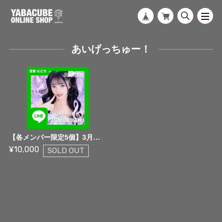
あいげっちゅー！
【各メンバー限定5個】3月度 I's Merry Go Round 推しメンLINE 1on1 やり取り可能チケット【やり取り制限無し】
¥10,000
SOLD OUT