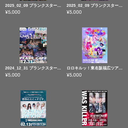
2025_02_09 プランクスターズ全員卒業ライブ天国編 「またきっと、会えるよね。」 ~ FULL MOVIE
2025_02_09 プランクスターズ全員卒業ライブ地獄編 「挑め、最後の地獄へ」 ~ FULL MOVIE
¥5,000
¥5,000
2024_12_31 プランクスターズ 6th ANNIVERSARY ONE-MAN「アイワナビー」 ~ FULL MOVIE
ロロキルッ！東名阪福広ツアー 『 Star Collect 広島編』 ~最終話 ファイナルクエストッ！ ここから始まる魔法の物語 ~ FULL MOVIE
¥5,000
¥5,000