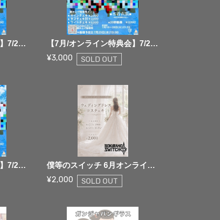
【7月/オンライン特典会】7/29(水) 絶望のポメラニアン サインチェキ 【水着】
【7月/オンライン特典会】7/29(水) 絶望のポメラニアン デコレーションチェキ限定10枚【水着】
¥3,000
SOLD OUT
【7月/オンライン特典会】7/29(水) 絶望のポメラニアン限定5枚 集合ワイドチェキ(サイン入り)【水着】
僕等のスイッチ 6月オンライン特典会 【ウエディングドレスチェキ】
¥2,000
SOLD OUT