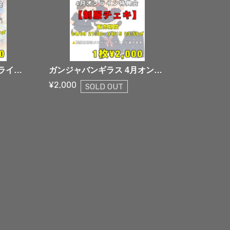
僕等のスイッチ4月オンライン特典会「よちよち園児服」
ガンジャバンギラス 4月オンライン特典会 【制服チェキ】
¥2,000
SOLD OUT