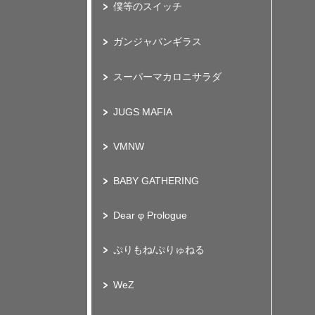
僕等のスイッチ
ガンジャバンギラス
スーパーマカロニサラダ
JUGS MAFIA
VMNW
BABY GATHERING
Dear φ Prologue
ぷりもね/ぷりゅねる
WeZ