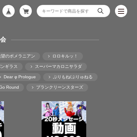
典会
絶望のポメラニアン
ロロキルッ！
バンギラス
スーパーマカロニサラダ
Dear φ Prologue
ぷりもね/ぷりゅねる
 Go Round
プランクリーンスターズ