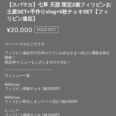
【スパマカ】七草 天甜 限定2個フィリピンお
土産SET+手作りvlog+5枚チェキSET【フィ
リピン遠征】
¥20,000
SOLD OUT
スーパーマカロニサラダ
フィリピン遠征中の日本のファンのみなさまへ向けた通販企画を
開催！
限定SPメニューもございますのでぜひ！
￣￣￣￣￣￣￣￣￣￣￣￣￣
◎メニュー一覧
MiRichan
フィリピン堪能チェキ 1枚2000円
MiRichan
フィリピン即出しオンファイ日記 1枚2000円
たっしー
フィリピン堪能チェキ 1枚2000円