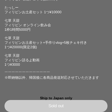
たっしー
フィリピンお土産セット 1つ¥10000
七草 天甜
フィリピン オンライン飲み会
1枠1時間5000円
七草 天甜
フィリピンお土産セット+手作りvlog+5枚チェキ付き
1つ¥20000(限定2個)
七草 天甜
フィリピン語るよ動画
1つ¥3000
￣￣￣￣￣￣￣￣￣￣￣￣￣
※即納物以外、帰国後に各商品発送対応させていただきます
Ship to Japan only
Sold out